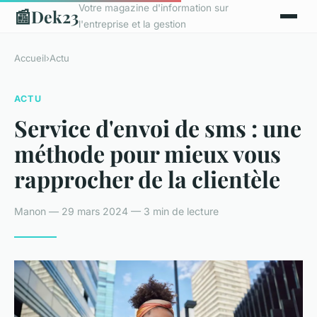
Votre magazine d'information sur
📰
Dek23
l'entreprise et la gestion
Accueil
›
Actu
ACTU
Service d'envoi de sms : une
méthode pour mieux vous
rapprocher de la clientèle
Manon — 29 mars 2024 — 3 min de lecture