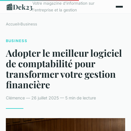
Votre magazine d'information sur
📰
Dek23
l'entreprise et la gestion
Accueil
›
Business
BUSINESS
Adopter le meilleur logiciel
de comptabilité pour
transformer votre gestion
financière
Clémence — 26 juillet 2025 — 5 min de lecture