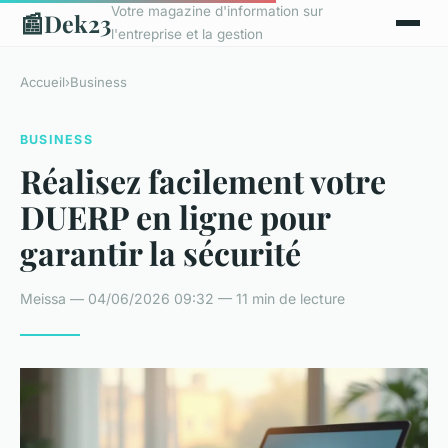
Votre magazine d'information sur
📰
Dek23
l'entreprise et la gestion
Accueil
›
Business
BUSINESS
Réalisez facilement votre
DUERP en ligne pour
garantir la sécurité
Meissa — 04/06/2026 09:32 — 11 min de lecture