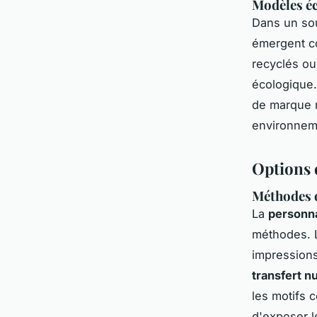
Modèles é
Dans un sou
émergent co
recyclés ou
écologique.
de marque m
environneme
Options 
Méthodes d
La
personna
méthodes.
impressions
transfert 
les motifs 
d'exposer l