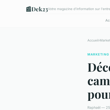
📰
Dek23
Votre magazine d'information sur l'entre
Ac
Accueil
›
Market
MARKETING
Déco
camp
pou
Raphaël — 25 