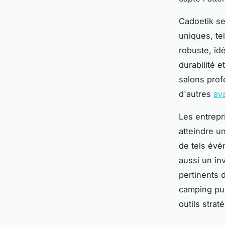
Cadoetik se
uniques, te
robuste, id
durabilité e
salons prof
d'autres
av
Les entrepr
atteindre un
de tels évé
aussi un in
pertinents 
camping pub
outils stra