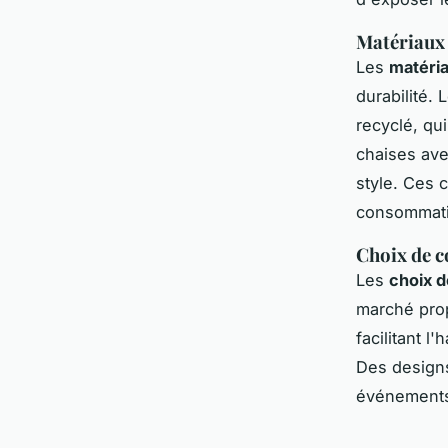
Matériaux 
Les
matéri
durabilité.
recyclé, qu
chaises ave
style. Ces 
consommati
Choix de c
Les
choix d
marché prop
facilitant 
Des designs
événements,