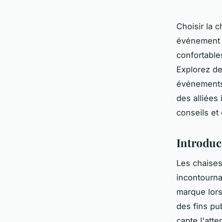
Choisir la 
événement 
confortables
Explorez des
événements 
des alliées
conseils et
Introduc
Les chaise
incontournab
marque lors
des fins pu
capte l'att