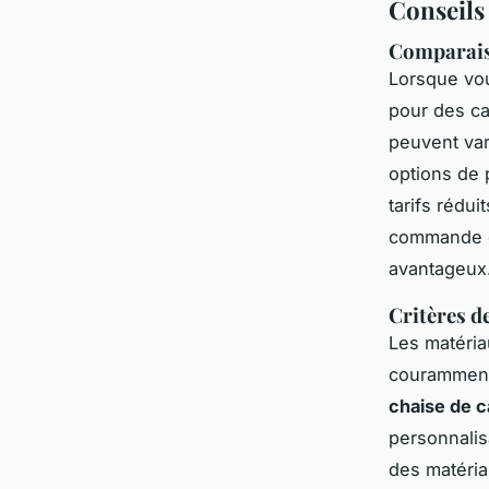
Conseils
Comparaiso
Lorsque vo
pour des ca
peuvent var
options de 
tarifs rédu
commande es
avantageux
Critères d
Les matériau
couramment 
chaise de 
personnalis
des matériau