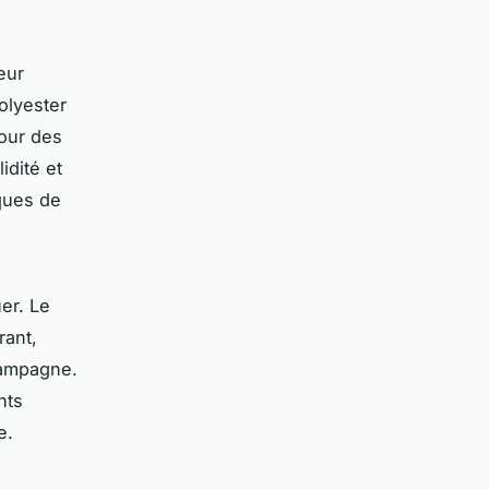
eur
olyester
pour des
idité et
ques de
er. Le
rant,
 campagne.
nts
e.