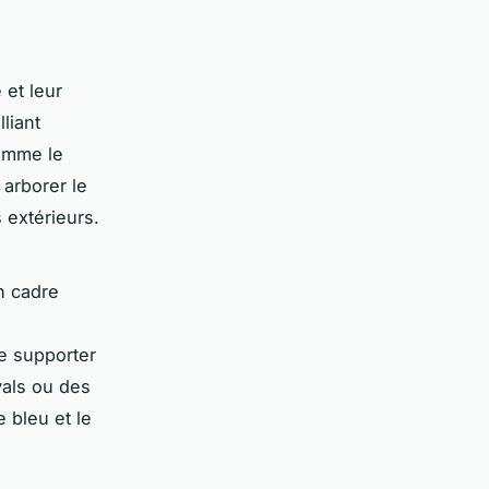
 et leur
liant
comme le
 arborer le
 extérieurs.
n cadre
s
e supporter
vals ou des
 bleu et le