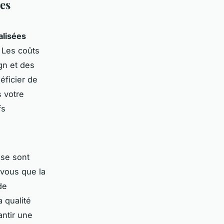
res
alisées
. Les coûts
gn et des
éficier de
s votre
fs
ise sont
-vous que la
de
 qualité
antir une