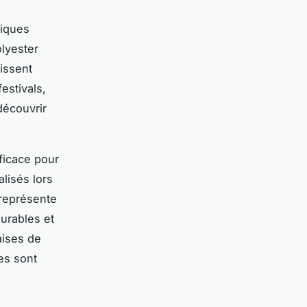
tiques
olyester
tissent
festivals,
découvrir
ficace pour
alisés lors
 représente
durables et
aises de
es sont