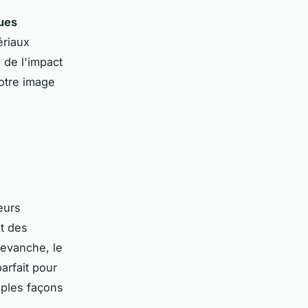
ues
ériaux
 de l'impact
otre image
eurs
it des
revanche, le
arfait pour
iples façons