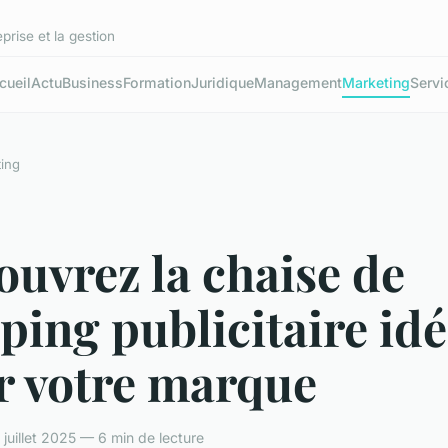
prise et la gestion
cueil
Actu
Business
Formation
Juridique
Management
Marketing
Servi
ing
uvrez la chaise de
ing publicitaire idé
r votre marque
juillet 2025 — 6 min de lecture