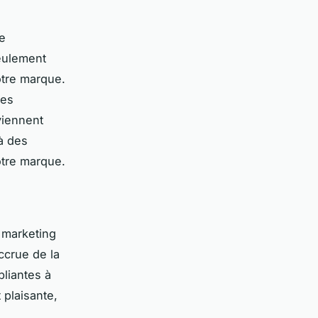
re
eulement
votre marque.
Des
viennent
à des
otre marque.
 marketing
accrue de la
pliantes à
 plaisante,