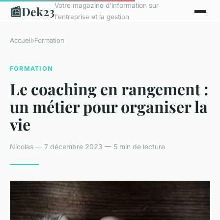
Votre magazine d'information sur
📰
Dek23
l'entreprise et la gestion
Accueil
›
Formation
FORMATION
Le coaching en rangement :
un métier pour organiser la
vie
Nicolas — 7 décembre 2023 — 5 min de lecture