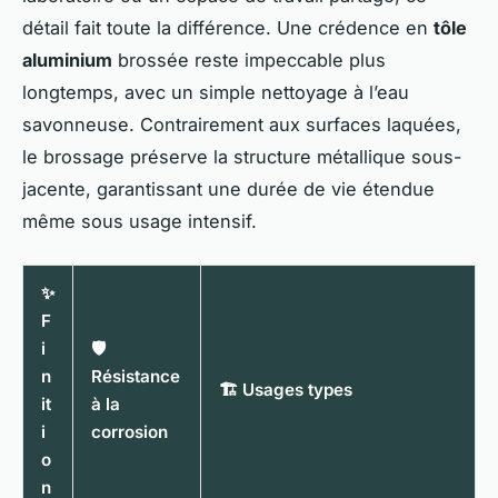
détail fait toute la différence. Une crédence en
tôle
aluminium
brossée reste impeccable plus
longtemps, avec un simple nettoyage à l’eau
savonneuse. Contrairement aux surfaces laquées,
le brossage préserve la structure métallique sous-
jacente, garantissant une durée de vie étendue
même sous usage intensif.
✨
F
i
🛡️
n
Résistance
🏗️ Usages types
it
à la
i
corrosion
o
n