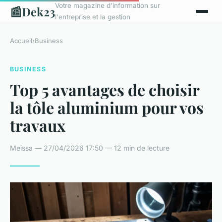
Votre magazine d'information sur
📰
Dek23
l'entreprise et la gestion
Accueil
›
Business
BUSINESS
Top 5 avantages de choisir
la tôle aluminium pour vos
travaux
Meissa — 27/04/2026 17:50 — 12 min de lecture