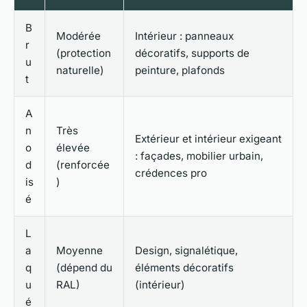
B
Modérée
Intérieur : panneaux
r
(protection
décoratifs, supports de
u
naturelle)
peinture, plafonds
t
A
n
Très
Extérieur et intérieur exigeant
o
élevée
: façades, mobilier urbain,
d
(renforcée
crédences pro
is
)
é
L
a
Moyenne
Design, signalétique,
q
(dépend du
éléments décoratifs
u
RAL)
(intérieur)
é