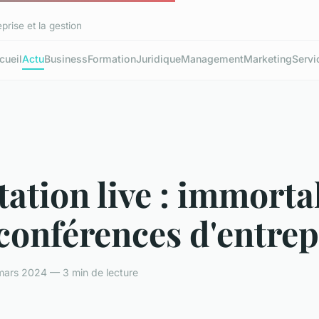
prise et la gestion
cueil
Actu
Business
Formation
Juridique
Management
Marketing
Servi
ation live : immorta
conférences d'entrep
ars 2024 — 3 min de lecture