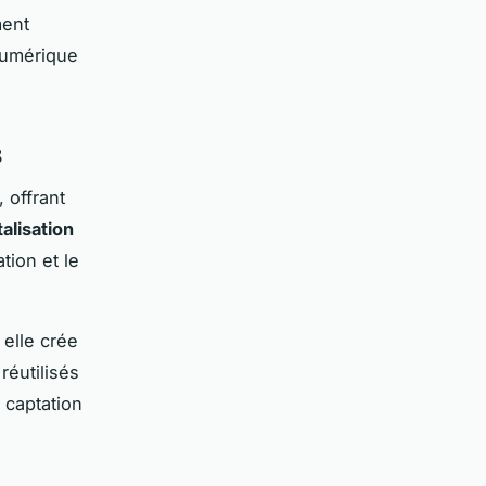
ment
 numérique
s
 offrant
alisation
tion et le
 elle crée
éutilisés
 captation