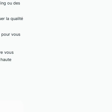
ming ou des
er la qualité
 pour vous
ive vous
 haute