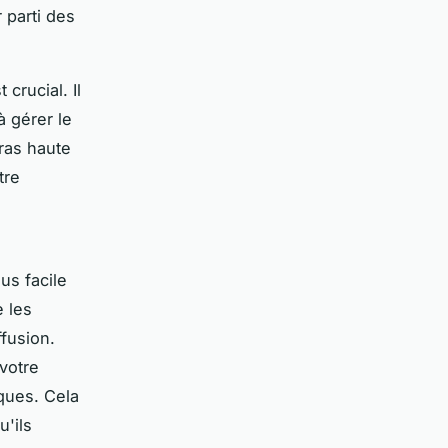
r parti des
 crucial. Il
à gérer le
éras haute
tre
us facile
 les
ffusion.
votre
ques. Cela
u'ils