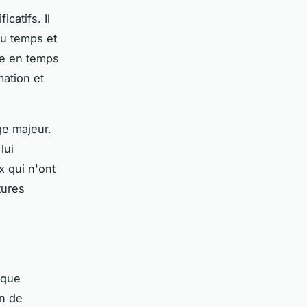
catifs. Il
du temps et
ge en temps
mation et
ge majeur.
lui
x qui n'ont
tures
ique
on de