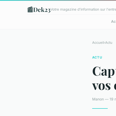
📰
Dek23
Votre magazine d'information sur l'entre
Ac
Accueil
›
Actu
ACTU
Capt
vos 
Manon — 19 m