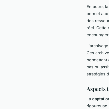
En outre, l
permet aux 
des ressour
réel. Cette
encourager l
L'archivage
Ces archive
permettant 
pas pu assi
stratégies d
Aspects t
La
captation
rigoureuse p