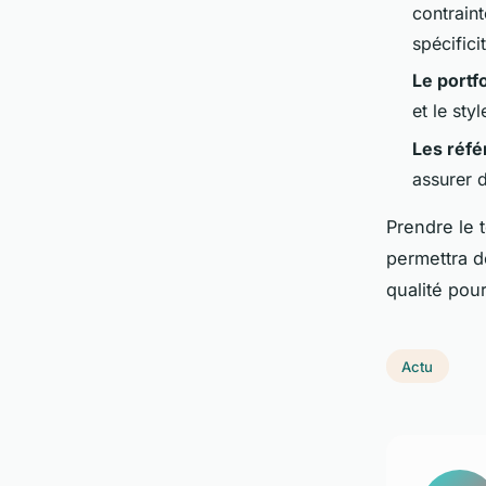
contraint
spécifici
Le portfo
et le sty
Les réf
assurer d
Prendre le 
permettra d
qualité pou
Actu