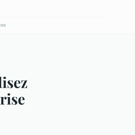
ces
lisez
rise