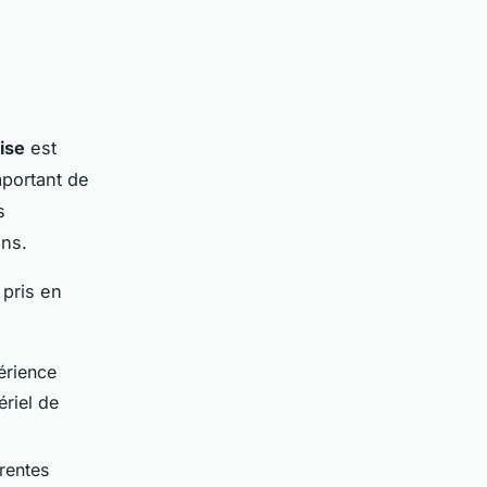
ise
est
mportant de
s
ns.
 pris en
érience
ériel de
érentes