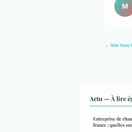
M
← Voir tous l
Actu — À lire 
Entreprise de chau
france : quelles son