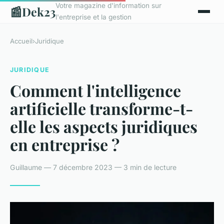
Votre magazine d'information sur
📰
Dek23
l'entreprise et la gestion
Accueil
›
Juridique
JURIDIQUE
Comment l'intelligence
artificielle transforme-t-
elle les aspects juridiques
en entreprise ?
Guillaume — 7 décembre 2023 — 3 min de lecture